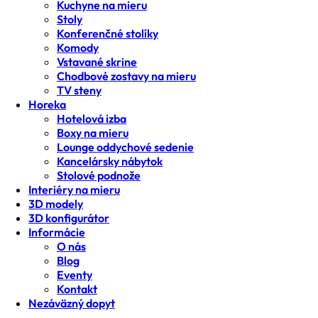
Kuchyne na mieru
Stoly
Konferenčné stolíky
Komody
Vstavané skrine
Chodbové zostavy na mieru
TV steny
Horeka
Hotelová izba
Boxy na mieru
Lounge oddychové sedenie
Kancelársky nábytok
Stolové podnože
Interiéry na mieru
3D modely
3D konfigurátor
Informácie
O nás
Blog
Eventy
Kontakt
Nezáväzný dopyt