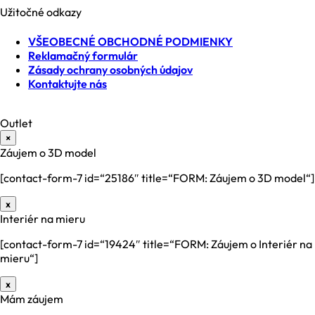
Užitočné odkazy
VŠEOBECNÉ OBCHODNÉ PODMIENKY
Reklamačný formulár
Zásady ochrany osobných údajov
Kontaktujte nás
Outlet
×
Záujem o 3D model
[contact-form-7 id=“25186″ title=“FORM: Záujem o 3D model“]
x
Interiér na mieru
[contact-form-7 id=“19424″ title=“FORM: Záujem o Interiér na
mieru“]
x
Mám záujem