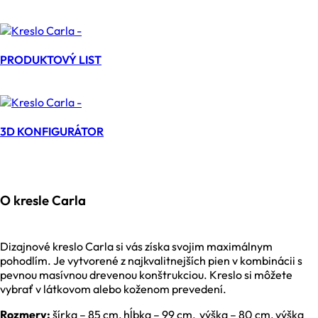
PRODUKTOVÝ LIST
3D KONFIGURÁTOR
O kresle Carla
Dizajnové kreslo Carla si vás získa svojim maximálnym
pohodlím. Je vytvorené z najkvalitnejších pien v kombinácii s
pevnou masívnou drevenou konštrukciou. Kreslo si môžete
vybrať v látkovom alebo koženom prevedení.
Rozmery:
šírka – 85 cm, hĺbka – 99 cm, výška – 80 cm, výška