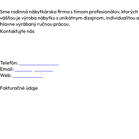
Sme rodinná nábytkárska firma s tímom profesionálov, ktorých
vášňou je výroba nábytku s unikátnym dizajnom, individualitou a
hlavne vyrábaný ručnou prácou.
Kontaktujte nás
Galvaniho 6, 821 04 Bratislava
Dolná 19, 974 01 Banská Bystrica
Južná Trieda 48, 040 01 Košice
Telefón:
+421 948 779 000
Email:
kontakt@nesia.sk
Web:
www.nesia.sk
Fakturačné údaje
NESIA trade s.r.o.
Brezová 2826/4B
969 01 Banská Štiavnica
Slovenská republika
IČO: 35740990
IČ DPH: SK2021371539