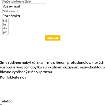
Váš e-mail
Poznámka
Odoslať
Sme rodinná nábytkárska firma s tímom profesionálov, ktorých
vášňou je výroba nábytku s unikátnym dizajnom, individualitou a
hlavne vyrábaný ručnou prácou.
Kontaktujte nás
Galvaniho 6, 821 04 Bratislava
Dolná 19, 974 01 Banská Bystrica
Južná Trieda 48, 040 01 Košice
Telefón:
+421 948 779 000