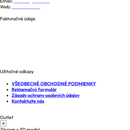
Email:
kontakt@nesia.sk
Web:
www.nesia.sk
Fakturačné údaje
NESIA trade s.r.o.
Brezová 2826/4B
969 01 Banská Štiavnica
Slovenská republika
IČO: 35740990
IČ DPH: SK2021371539
Užitočné odkazy
VŠEOBECNÉ OBCHODNÉ PODMIENKY
Reklamačný formulár
Zásady ochrany osobných údajov
Kontaktujte nás
Outlet
×
Záujem o 3D model