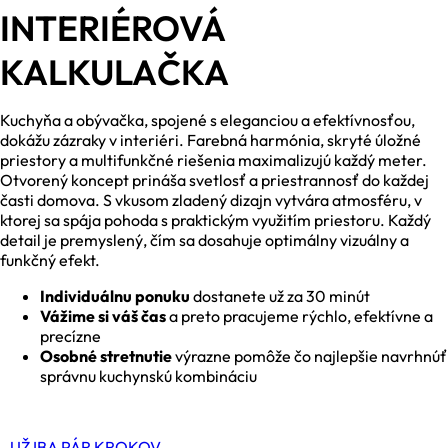
INTERIÉROVÁ
KALKULAČKA
Kuchyňa a obývačka, spojené s eleganciou a efektívnosťou,
dokážu zázraky v interiéri. Farebná harmónia, skryté úložné
priestory a multifunkčné riešenia maximalizujú každý meter.
Otvorený koncept prináša svetlosť a priestrannosť do každej
časti domova. S vkusom zladený dizajn vytvára atmosféru, v
ktorej sa spája pohoda s praktickým využitím priestoru. Každý
detail je premyslený, čím sa dosahuje optimálny vizuálny a
funkčný efekt.
Individuálnu ponuku
dostanete už za 30 minút
Vážime si váš čas
a preto pracujeme rýchlo, efektívne a
precízne
Osobné stretnutie
výrazne pomôže čo najlepšie navrhnúť
správnu kuchynskú kombináciu
UŽ IBA PÁR KROKOV