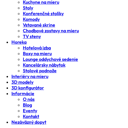
Kuchyne na mieru
Stoly
Konferenčné stolíky
Komody
Vstavané skrine
Chodbové zostavy na mieru
TV steny
Horeka
Hotelová izba
Boxy na mieru
Lounge oddychové sedenie
Kancelársky nábytok
Stolové podnože
Interiéry na mieru
3D modely
3D konfigurátor
Informácie
O nás
Blog
Eventy
Kontakt
Nezáväzný dopyt