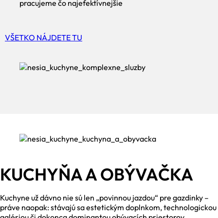
pracujeme čo najefektívnejšie
VŠETKO NÁJDETE TU
KUCHYŇA A OBÝVAČKA
Kuchyne už dávno nie sú len „povinnou jazdou“ pre gazdinky –
práve naopak: stávajú sa estetickým doplnkom, technologickou
galériou či dokonca dominantou obývacích priestorov.