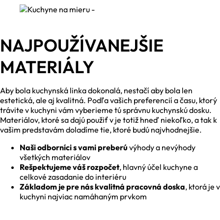
NAJPOUŽÍVANEJŠIE
MATERIÁLY
Aby bola kuchynská linka dokonalá, nestačí aby bola len
estetická, ale aj kvalitná. Podľa vašich preferencií a času, ktorý
trávite v kuchyni vám vyberieme tú správnu kuchynskú dosku.
Materiálov, ktoré sa dajú použiť v je totiž hneď niekoľko, a tak k
vašim predstavám doladíme tie, ktoré budú najvhodnejšie.
Naši odborníci s vami preberú
výhody a nevýhody
všetkých materiálov
Rešpektujeme váš rozpočet
, hlavný účel kuchyne a
celkové zasadanie do interiéru
Základom je pre nás kvalitná pracovná doska
, ktorá je v
kuchyni najviac namáhaným prvkom