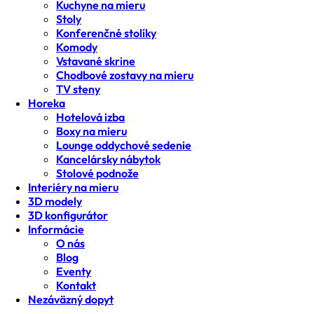
Kuchyne na mieru
Stoly
Konferenčné stolíky
Komody
Vstavané skrine
Chodbové zostavy na mieru
TV steny
Horeka
Hotelová izba
Boxy na mieru
Lounge oddychové sedenie
Kancelársky nábytok
Stolové podnože
Interiéry na mieru
3D modely
3D konfigurátor
Informácie
O nás
Blog
Eventy
Kontakt
Nezáväzný dopyt