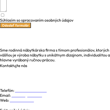
Súhlasím so spracovaním osobných údajov
Odoslať formulár
Sme rodinná nábytkárska firma s tímom profesionálov, ktorých
vášňou je výroba nábytku s unikátnym dizajnom, individualitou a
hlavne vyrábaný ručnou prácou.
Kontaktujte nás
Galvaniho 6, 821 04 Bratislava
Dolná 19, 974 01 Banská Bystrica
Južná Trieda 48, 040 01 Košice
Telefón:
+421 948 779 000
Email:
kontakt@nesia.sk
Web:
www.nesia.sk