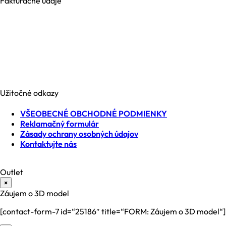
Fakturačné údaje
NESIA trade s.r.o.
Brezová 2826/4B
969 01 Banská Štiavnica
Slovenská republika
IČO: 35740990
IČ DPH: SK2021371539
Užitočné odkazy
VŠEOBECNÉ OBCHODNÉ PODMIENKY
Reklamačný formulár
Zásady ochrany osobných údajov
Kontaktujte nás
Outlet
×
Záujem o 3D model
[contact-form-7 id=“25186″ title=“FORM: Záujem o 3D model“]