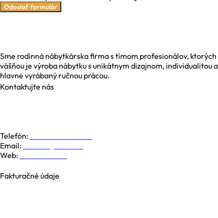
Odoslať formulár
Sme rodinná nábytkárska firma s tímom profesionálov, ktorých
vášňou je výroba nábytku s unikátnym dizajnom, individualitou a
hlavne vyrábaný ručnou prácou.
Kontaktujte nás
Galvaniho 6, 821 04 Bratislava
Dolná 19, 974 01 Banská Bystrica
Južná Trieda 48, 040 01 Košice
Telefón:
+421 948 779 000
Email:
kontakt@nesia.sk
Web:
www.nesia.sk
Fakturačné údaje
NESIA trade s.r.o.
Brezová 2826/4B
969 01 Banská Štiavnica