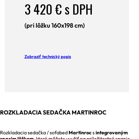
3 420 € s DPH
(pri lôžku 160x198 cm)
Zobraziť technický popis
ROZKLADACIA SEDAČKA MARTINROC
Rozkladacia sedačka / sofabed
Martinroc
s
integrovaným
spacím lôžkom
, ktoré môžete využiť na príležitostné spanie