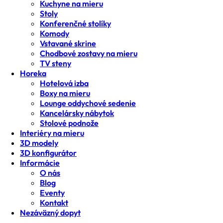
Kuchyne na mieru
Stoly
Konferenčné stolíky
Komody
Vstavané skrine
Chodbové zostavy na mieru
TV steny
Horeka
Hotelová izba
Boxy na mieru
Lounge oddychové sedenie
Kancelársky nábytok
Stolové podnože
Interiéry na mieru
3D modely
3D konfigurátor
Informácie
O nás
Blog
Eventy
Kontakt
Nezáväzný dopyt