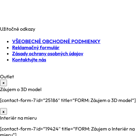
Slovenská republika
IČO: 35740990
IČ DPH: SK2021371539
Užitočné odkazy
VŠEOBECNÉ OBCHODNÉ PODMIENKY
Reklamačný formulár
Zásady ochrany osobných údajov
Kontaktujte nás
Outlet
×
Záujem o 3D model
[contact-form-7 id=“25186″ title=“FORM: Záujem o 3D model“]
x
Interiér na mieru
[contact-form-7 id=“19424″ title=“FORM: Záujem o Interiér na
mieru“]