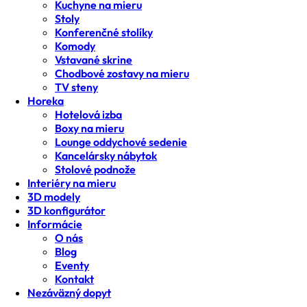
Kuchyne na mieru
Stoly
Konferenčné stolíky
Komody
Vstavané skrine
Chodbové zostavy na mieru
TV steny
Horeka
Hotelová izba
Boxy na mieru
Lounge oddychové sedenie
Kancelársky nábytok
Stolové podnože
Interiéry na mieru
3D modely
3D konfigurátor
Informácie
O nás
Blog
Eventy
Kontakt
Nezáväzný dopyt