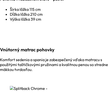
Šírka lôžka 115 cm
Dĺžka lôžka 210 cm
Výška lôžka 39 cm
Vnútorný matrac pohovky
Komfort sedenia a spania je zabezpečený vďaka matracu s
použitými taštičkovými pružinami a kvalitnou penou so stredne
mäkkou tvrdosťou.