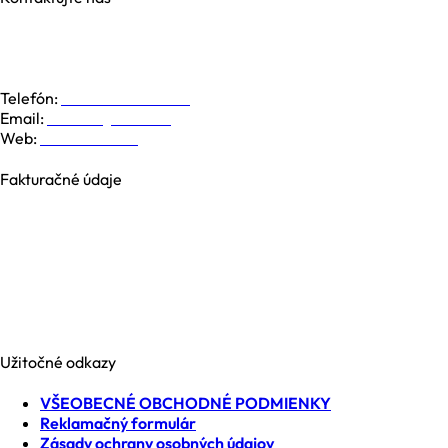
Galvaniho 6, 821 04 Bratislava
Dolná 19, 974 01 Banská Bystrica
Južná Trieda 48, 040 01 Košice
Telefón:
+421 948 779 000
Email:
kontakt@nesia.sk
Web:
www.nesia.sk
Fakturačné údaje
NESIA trade s.r.o.
Brezová 2826/4B
969 01 Banská Štiavnica
Slovenská republika
IČO: 35740990
IČ DPH: SK2021371539
Užitočné odkazy
VŠEOBECNÉ OBCHODNÉ PODMIENKY
Reklamačný formulár
Zásady ochrany osobných údajov