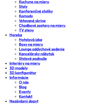
Kuchyne na mieru
Stoly
Konferenčné stolíky
Komody
Vstavané skrine
Chodbové zostavy na mieru
TV steny
Horeka
Hotelová izba
Boxy na mieru
Lounge oddychové sedenie
Kancelársky nábytok
Stolové podnože
Interiéry na mieru
3D modely
3D konfigurátor
Informácie
O nás
Blog
Eventy
Kontakt
Nezáväzný dopyt