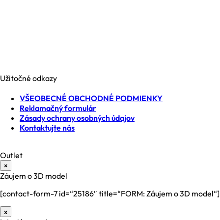
NESIA trade s.r.o.
Brezová 2826/4B
969 01 Banská Štiavnica
Slovenská republika
IČO: 35740990
IČ DPH: SK2021371539
Užitočné odkazy
VŠEOBECNÉ OBCHODNÉ PODMIENKY
Reklamačný formulár
Zásady ochrany osobných údajov
Kontaktujte nás
Outlet
×
Záujem o 3D model
[contact-form-7 id=“25186″ title=“FORM: Záujem o 3D model“]
x