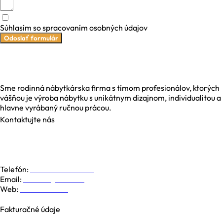
Súhlasím so spracovaním osobných údajov
Odoslať formulár
Sme rodinná nábytkárska firma s tímom profesionálov, ktorých
vášňou je výroba nábytku s unikátnym dizajnom, individualitou a
hlavne vyrábaný ručnou prácou.
Kontaktujte nás
Galvaniho 6, 821 04 Bratislava
Dolná 19, 974 01 Banská Bystrica
Južná Trieda 48, 040 01 Košice
Telefón:
+421 948 779 000
Email:
kontakt@nesia.sk
Web:
www.nesia.sk
Fakturačné údaje