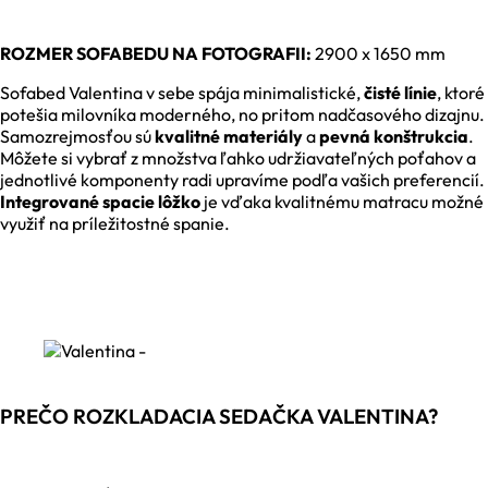
ROZMER SOFABEDU NA FOTOGRAFII:
2900 x 1650 mm
Sofabed Valentina v sebe spája minimalistické,
čisté línie
, ktoré
potešia milovníka moderného, no pritom nadčasového dizajnu.
Samozrejmosťou sú
kvalitné materiály
a
pevná konštrukcia
.
Môžete si vybrať z množstva ľahko udržiavateľných poťahov a
jednotlivé komponenty radi upravíme podľa vašich preferencií.
Integrované spacie lôžko
je vďaka kvalitnému matracu možné
využiť na príležitostné spanie.
PREČO ROZKLADACIA SEDAČKA VALENTINA?