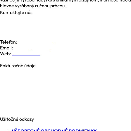
hlavne vyrábaný ručnou prácou.
Kontaktujte nás
Galvaniho 6, 821 04 Bratislava
Dolná 19, 974 01 Banská Bystrica
Južná Trieda 48, 040 01 Košice
Telefón:
+421 948 779 000
Email:
kontakt@nesia.sk
Web:
www.nesia.sk
Fakturačné údaje
NESIA trade s.r.o.
Brezová 2826/4B
969 01 Banská Štiavnica
Slovenská republika
IČO: 35740990
IČ DPH: SK2021371539
Užitočné odkazy