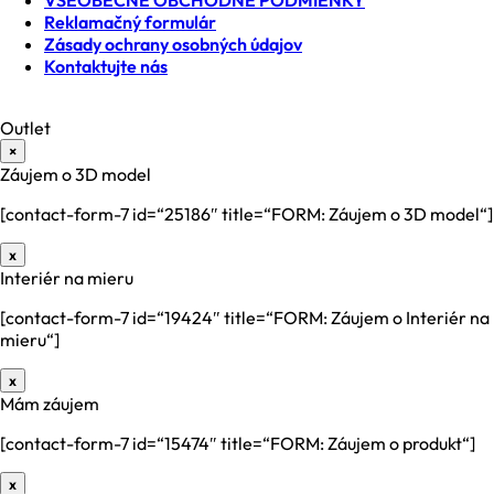
VŠEOBECNÉ OBCHODNÉ PODMIENKY
Reklamačný formulár
Zásady ochrany osobných údajov
Kontaktujte nás
Outlet
×
Záujem o 3D model
[contact-form-7 id=“25186″ title=“FORM: Záujem o 3D model“]
x
Interiér na mieru
[contact-form-7 id=“19424″ title=“FORM: Záujem o Interiér na
mieru“]
x
Mám záujem
[contact-form-7 id=“15474″ title=“FORM: Záujem o produkt“]
x