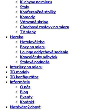
Kuchyne na mieru
Stoly
Konferenčné stolíky
Komody
Vstavané skrine
Chodbové zostavy na mieru
TV steny
Horeka
Hotelová izba
Boxy na mieru
Lounge oddychové sedenie
Kancelársky nábytok
Stolové podnože
Interiéry na mieru
3D modely
3D konfigurátor
Informácie
O nás
Blog
Eventy
Kontakt
Nezáväzný dopyt