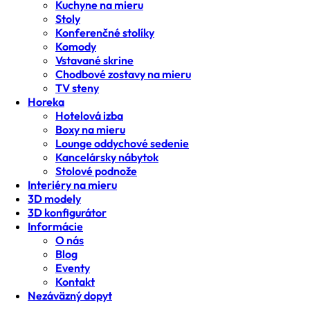
Kuchyne na mieru
Stoly
Konferenčné stolíky
Komody
Vstavané skrine
Chodbové zostavy na mieru
TV steny
Horeka
Hotelová izba
Boxy na mieru
Lounge oddychové sedenie
Kancelársky nábytok
Stolové podnože
Interiéry na mieru
3D modely
3D konfigurátor
Informácie
O nás
Blog
Eventy
Kontakt
Nezáväzný dopyt