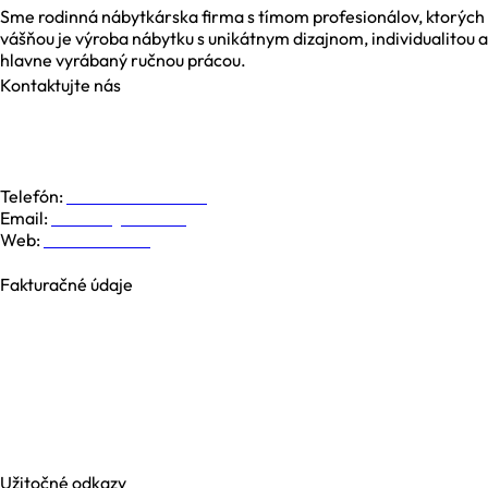
Sme rodinná nábytkárska firma s tímom profesionálov, ktorých
vášňou je výroba nábytku s unikátnym dizajnom, individualitou a
hlavne vyrábaný ručnou prácou.
Kontaktujte nás
Galvaniho 6, 821 04 Bratislava
Dolná 19, 974 01 Banská Bystrica
Južná Trieda 48, 040 01 Košice
Telefón:
+421 948 779 000
Email:
kontakt@nesia.sk
Web:
www.nesia.sk
Fakturačné údaje
NESIA trade s.r.o.
Brezová 2826/4B
969 01 Banská Štiavnica
Slovenská republika
IČO: 35740990
IČ DPH: SK2021371539
Užitočné odkazy