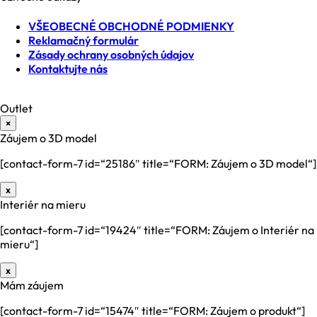
VŠEOBECNÉ OBCHODNÉ PODMIENKY
Reklamačný formulár
Zásady ochrany osobných údajov
Kontaktujte nás
Outlet
×
Záujem o 3D model
[contact-form-7 id=“25186″ title=“FORM: Záujem o 3D model“]
x
Interiér na mieru
[contact-form-7 id=“19424″ title=“FORM: Záujem o Interiér na
mieru“]
x
Mám záujem
[contact-form-7 id=“15474″ title=“FORM: Záujem o produkt“]