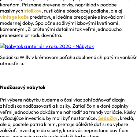
koreňom. Priznané drevené prvky, napríklad v podobe
masívnych
stolíkov
, rustikálne pôsobiacej podlahe, ale aj
vintage kože
predstavuje ideálne prepojenie s inováciami
modernej doby. Spoločne so živými izbovými kvetinami,
kamennými, či prútenými detailmi tak veľmi jednoducho
prenesiete prírodu dovnútra.
Sedačka Willy v krémovom poťahu doplnená chlpatými vankúšmi 
atmosféru.
Nadčasový nábytok
Pri výbere nábytku budeme o čosi viac zohľadňovať dizajn
z hľadiska nadčasovosti a klasiky. Zatiaľ čo niektoré doplnky
veľmi jednoducho dokážeme nahradiť za trendy variácie, kúsky
vyžadujúce investíciu by mali byť nestarnúce.
Sedačky
, kreslá,
ale aj postele patria k nim, preto je dôležité dať si na výbere
záležať. Investujte do siluety, ktorá vás neprestane baviť ani
popri meniacich sa dekoráciách či farbe steny.