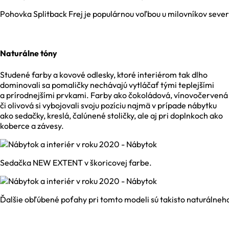
Pohovka Splitback Frej je populárnou voľbou u milovníkov severs
Naturálne tóny
Studené farby a kovové odlesky, ktoré interiérom tak dlho
dominovali sa pomaličky nechávajú vytláčať tými teplejšími
a prírodnejšími prvkami. Farby ako čokoládová, vínovočervená
či olivová si vybojovali svoju pozíciu najmä v prípade nábytku
ako sedačky, kreslá, čalúnené stoličky, ale aj pri doplnkoch ako
koberce a závesy.
Sedačka NEW EXTENT v škoricovej farbe.
Ďalšie obľúbené poťahy pri tomto modeli sú takisto naturálneh