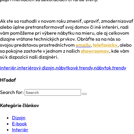
Ak ste sa rozhodli v novom roku zmeniť, upraviť, zmodernizovať
alebo úplne pretransformovať svoj domov či iné interéri, radi
vám pomôžeme pri výbere nábytku na mieru, ale aj celkovom
dizajne vrátane technických prvkov. Obráťte sa na nás so
svojou predstavou prostredníctvom
emailu
,
telefonicky
, alebo
sa pokojne zastavte v jednom z našich
showroomov
, kde vám
sú k dizpozícii naši dizajnéri.
interiér
,
interiérový dizajn
,
nábytkové trendy
,
nábytok
,
trendy
Hľadať
Search for:
Kategórie článkov
Dizajn
E-book
Interiér