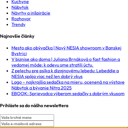
Kuchyne
Nábytok
Návrhy a inšpirácie
Rozhovor
Trendy
Najnovšie články
Mesto ako obývačka | Nový NESIA showroom v Banskej
Bystrici
V biznise ako doma | Juliana Brnáková o fast fashion a
vedomej móde: k odevu sme stratili úctu.
Z pelechu pre psíka k dizajnovému lebedu: Lebeddie a
NESIA spája viac než len dobrý vkus
Lago – najkrajšia sedačka na mieru, ocenená na výstave
Nábytok a bývanie Nitra 2025
EBOOK: Sprievodca výberom sedačky s dobrým vkusom
Prihláste sa do nášho newslettera