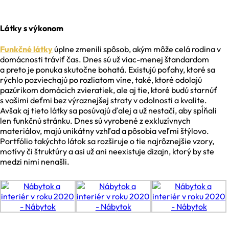
Látky s výkonom
Funkčné látky
úplne zmenili spôsob, akým môže celá rodina v
domácnosti tráviť čas. Dnes sú už viac-menej štandardom
a preto je ponuka skutočne bohatá. Existujú poťahy, ktoré sa
rýchlo pozviechajú po rozliatom víne, také, ktoré odolajú
pazúrikom domácich zvieratiek, ale aj tie, ktoré budú starnúť
s vašimi deťmi bez výraznejšej straty v odolnosti a kvalite.
Avšak aj tieto látky sa posúvajú ďalej a už nestačí, aby spĺňali
len funkčnú stránku. Dnes sú vyrobené z exkluzívnych
materiálov, majú unikátny vzhľad a pôsobia veľmi štýlovo.
Portfólio takýchto látok sa rozširuje o tie najrôznejšie vzory,
motívy či štruktúry a asi už ani neexistuje dizajn, ktorý by ste
medzi nimi nenašli.