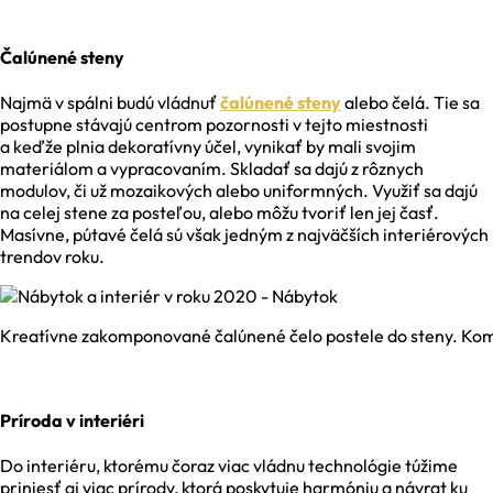
Čalúnené steny
Najmä v spálni budú vládnuť
čalúnené steny
alebo čelá. Tie sa
postupne stávajú centrom pozornosti v tejto miestnosti
a keďže plnia dekoratívny účel, vynikať by mali svojim
materiálom a vypracovaním. Skladať sa dajú z rôznych
modulov, či už mozaikových alebo uniformných. Využiť sa dajú
na celej stene za posteľou, alebo môžu tvoriť len jej časť.
Masívne, pútavé čelá sú však jedným z najväčších interiérových
trendov roku.
Kreatívne zakomponované čalúnené čelo postele do steny. Kom
Príroda v interiéri
Do interiéru, ktorému čoraz viac vládnu technológie túžime
priniesť aj viac prírody, ktorá poskytuje harmóniu a návrat ku