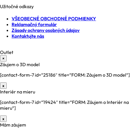
Užitočné odkazy
VŠEOBECNÉ OBCHODNÉ PODMIENKY
Reklamačný formulár
Zásady ochrany osobných údajov
Kontaktujte nás
Outlet
×
Záujem o 3D model
[contact-form-7 id=“25186″ title=“FORM: Záujem o 3D model“]
x
Interiér na mieru
[contact-form-7 id=“19424″ title=“FORM: Záujem o Interiér na
mieru“]
x
Mám záujem