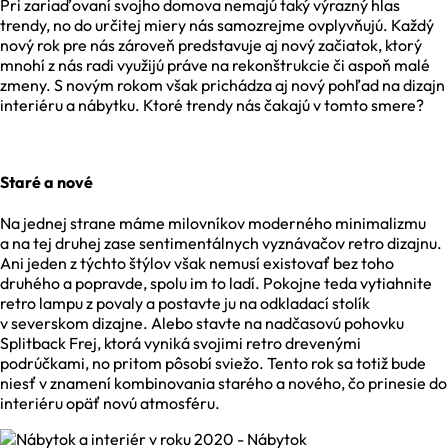
Pri zariaďovaní svojho domova nemajú taký výrazný hlas
trendy, no do určitej miery nás samozrejme ovplyvňujú. Každý
nový rok pre nás zároveň predstavuje aj nový začiatok, ktorý
mnohí z nás radi využijú práve na rekonštrukcie či aspoň malé
zmeny. S novým rokom však prichádza aj nový pohľad na dizajn
interiéru a nábytku. Ktoré trendy nás čakajú v tomto smere?
Staré a nové
Na jednej strane máme milovníkov moderného minimalizmu
a na tej druhej zase sentimentálnych vyznávačov retro dizajnu.
Ani jeden z týchto štýlov však nemusí existovať bez toho
druhého a popravde, spolu im to ladí. Pokojne teda vytiahnite
retro lampu z povaly a postavte ju na odkladací stolík
v severskom dizajne. Alebo stavte na nadčasovú pohovku
Splitback Frej, ktorá vyniká svojimi retro drevenými
podrúčkami, no pritom pôsobí sviežo. Tento rok sa totiž bude
niesť v znamení kombinovania starého a nového, čo prinesie do
interiéru opäť novú atmosféru.