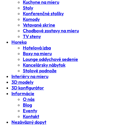
Kuchyne na mieru
Stoly
Konferenčné stolíky
Komody
Vstavané skrine
Chodbové zostavy na mieru
TV steny
Horeka
Hotelová izba
Boxy na mieru
Lounge oddychové sedenie
Kancelársky nábytok
Stolové podnože
Interiéry na mieru
3D modely
3D konfigurátor
Informácie
O nás
Blog
Eventy
Kontakt
Nezáväzný dopyt