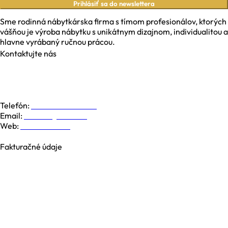
Prihlásiť sa do newslettera
Sme rodinná nábytkárska firma s tímom profesionálov, ktorých
vášňou je výroba nábytku s unikátnym dizajnom, individualitou a
hlavne vyrábaný ručnou prácou.
Kontaktujte nás
Galvaniho 6, 821 04 Bratislava
Dolná 19, 974 01 Banská Bystrica
Južná Trieda 48, 040 01 Košice
Telefón:
+421 948 779 000
Email:
kontakt@nesia.sk
Web:
www.nesia.sk
Fakturačné údaje
NESIA trade s.r.o.
Brezová 2826/4B
969 01 Banská Štiavnica
Slovenská republika
IČO: 35740990
IČ DPH: SK2021371539