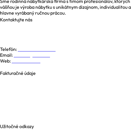
Sme rodinná nábytkárska firma s tímom profesionálov, ktorých
vášňou je výroba nábytku s unikátnym dizajnom, individualitou a
hlavne vyrábaný ručnou prácou.
Kontaktujte nás
Galvaniho 6, 821 04 Bratislava
Dolná 19, 974 01 Banská Bystrica
Južná Trieda 48, 040 01 Košice
Telefón:
+421 948 779 000
Email:
kontakt@nesia.sk
Web:
www.nesia.sk
Fakturačné údaje
NESIA trade s.r.o.
Brezová 2826/4B
969 01 Banská Štiavnica
Slovenská republika
IČO: 35740990
IČ DPH: SK2021371539
Užitočné odkazy