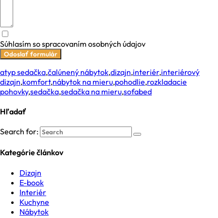
Súhlasím so spracovaním osobných údajov
Odoslať formulár
atyp sedačka
,
čalúnený nábytok
,
dizajn
,
interiér
,
interiérový
dizajn
,
komfort
,
nábytok na mieru
,
pohodlie
,
rozkladacie
pohovky
,
sedačka
,
sedačka na mieru
,
sofabed
Hľadať
Search for:
Kategórie článkov
Dizajn
E-book
Interiér
Kuchyne
Nábytok