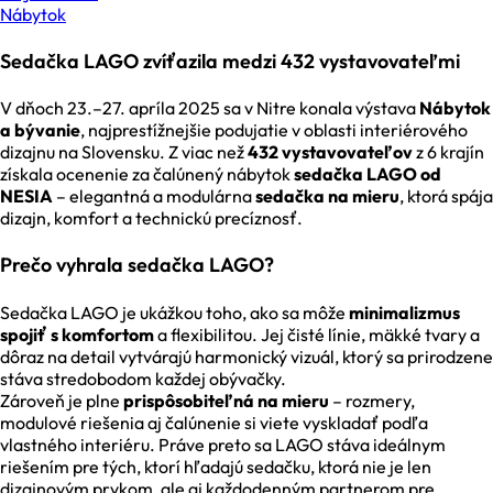
Nábytok
Sedačka LAGO zvíťazila medzi 432 vystavovateľmi
V dňoch 23.–27. apríla 2025 sa v Nitre konala výstava
Nábytok
a bývanie
, najprestížnejšie podujatie v oblasti interiérového
dizajnu na Slovensku. Z viac než
432 vystavovateľov
z 6 krajín
získala ocenenie za čalúnený nábytok
sedačka LAGO od
NESIA
– elegantná a modulárna
sedačka na mieru
, ktorá spája
dizajn, komfort a technickú precíznosť.
Prečo vyhrala sedačka LAGO?
Sedačka LAGO je ukážkou toho, ako sa môže
minimalizmus
spojiť s komfortom
a flexibilitou. Jej čisté línie, mäkké tvary a
dôraz na detail vytvárajú harmonický vizuál, ktorý sa prirodzene
stáva stredobodom každej obývačky.
Zároveň je plne
prispôsobiteľná na mieru
– rozmery,
modulové riešenia aj čalúnenie si viete vyskladať podľa
vlastného interiéru. Práve preto sa LAGO stáva ideálnym
riešením pre tých, ktorí hľadajú sedačku, ktorá nie je len
dizajnovým prvkom, ale aj každodenným partnerom pre