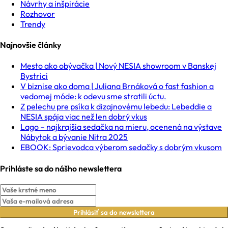
Návrhy a inšpirácie
Rozhovor
Trendy
Najnovšie články
Mesto ako obývačka | Nový NESIA showroom v Banskej
Bystrici
V biznise ako doma | Juliana Brnáková o fast fashion a
vedomej móde: k odevu sme stratili úctu.
Z pelechu pre psíka k dizajnovému lebedu: Lebeddie a
NESIA spája viac než len dobrý vkus
Lago – najkrajšia sedačka na mieru, ocenená na výstave
Nábytok a bývanie Nitra 2025
EBOOK: Sprievodca výberom sedačky s dobrým vkusom
Prihláste sa do nášho newslettera
Prihlásiť sa do newslettera