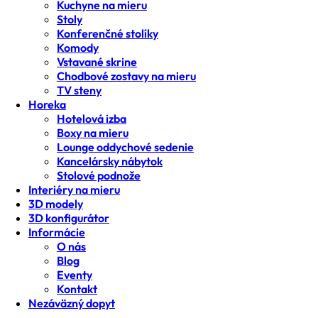
Kuchyne na mieru
Stoly
Konferenčné stolíky
Komody
Vstavané skrine
Chodbové zostavy na mieru
TV steny
Horeka
Hotelová izba
Boxy na mieru
Lounge oddychové sedenie
Kancelársky nábytok
Stolové podnože
Interiéry na mieru
3D modely
3D konfigurátor
Informácie
O nás
Blog
Eventy
Kontakt
Nezáväzný dopyt