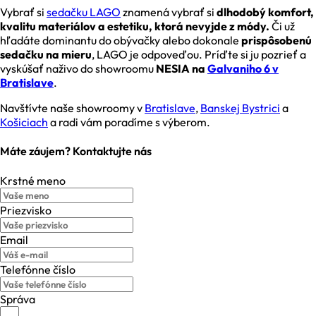
Vybrať si
sedačku LAGO
znamená vybrať si
dlhodobý komfort,
kvalitu materiálov a estetiku, ktorá nevyjde z módy.
Či už
hľadáte dominantu do obývačky alebo dokonale
prispôsobenú
sedačku na mieru
, LAGO je odpoveďou. Príďte si ju pozrieť a
vyskúšať naživo do showroomu
NESIA na
Galvaniho 6 v
Bratislave
.
Navštívte naše showroomy v
Bratislave
,
Banskej Bystrici
a
Košiciach
a radi vám poradíme s výberom.
Máte záujem? Kontaktujte nás
Krstné meno
Priezvisko
Email
Telefónne číslo
Správa