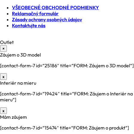
VŠEOBECNÉ OBCHODNÉ PODMIENKY
Reklamačný formulár
Zásady ochrany osobných údajov
Kontaktujte nás
Outlet
×
Záujem o 3D model
[contact-form-7 id=“25186″ title=“FORM: Záujem o 3D model“]
x
Interiér na mieru
[contact-form-7 id=“19424″ title=“FORM: Záujem o Interiér na
mieru“]
x
Mám záujem
[contact-form-7 id=“15474″ title=“FORM: Záujem o produkt“]