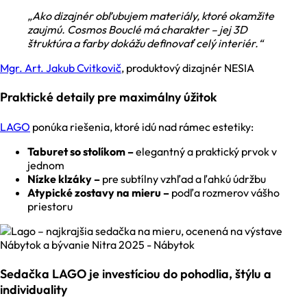
„Ako dizajnér obľubujem materiály, ktoré okamžite
zaujmú. Cosmos Bouclé má charakter – jej 3D
štruktúra a farby dokážu definovať celý interiér.“
Mgr. Art. Jakub Cvitkovič
, produktový dizajnér NESIA
Praktické detaily pre maximálny úžitok
LAGO
ponúka riešenia, ktoré idú nad rámec estetiky:
Taburet so stolíkom –
elegantný a praktický prvok v
jednom
Nízke klzáky –
pre subtílny vzhľad a ľahkú údržbu
Atypické zostavy na mieru –
podľa rozmerov vášho
priestoru
Sedačka LAGO je investíciou do pohodlia, štýlu a
individuality