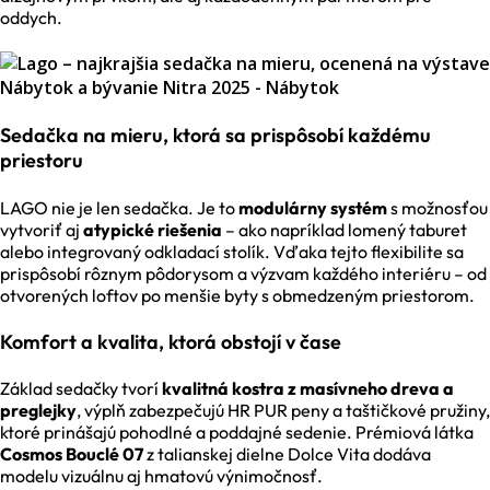
oddych.
Sedačka na mieru, ktorá sa prispôsobí každému
priestoru
LAGO nie je len sedačka. Je to
modulárny systém
s možnosťou
vytvoriť aj
atypické riešenia
– ako napríklad lomený taburet
alebo integrovaný odkladací stolík. Vďaka tejto flexibilite sa
prispôsobí rôznym pôdorysom a výzvam každého interiéru – od
otvorených loftov po menšie byty s obmedzeným priestorom.
Komfort a kvalita, ktorá obstojí v čase
Základ sedačky tvorí
kvalitná kostra z masívneho dreva a
preglejky
, výplň zabezpečujú HR PUR peny a taštičkové pružiny,
ktoré prinášajú pohodlné a poddajné sedenie. Prémiová látka
Cosmos Bouclé 07
z talianskej dielne Dolce Vita dodáva
modelu vizuálnu aj hmatovú výnimočnosť.