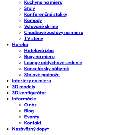
Kuchyne na mieru
Stoly
Konferenčné stolíky
Komody
Vstavané skrine
Chodbové zostavy na mieru
TV steny
Horeka
Hotelová izba
Boxy na mieru
Lounge oddychové sedenie
Kancelársky nábytok
Stolové podnože
Interiéry na mieru
3D modely
3D konfigurátor
Informácie
O nás
Blog
Eventy
Kontakt
Nezáväzný dopyt