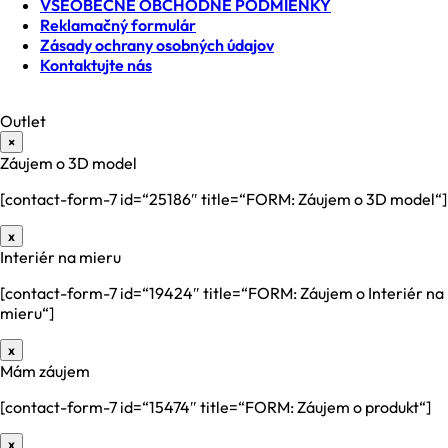
VŠEOBECNÉ OBCHODNÉ PODMIENKY
Reklamačný formulár
Zásady ochrany osobných údajov
Kontaktujte nás
Outlet
×
Záujem o 3D model
[contact-form-7 id=“25186″ title=“FORM: Záujem o 3D model“]
x
Interiér na mieru
[contact-form-7 id=“19424″ title=“FORM: Záujem o Interiér na
mieru“]
x
Mám záujem
[contact-form-7 id=“15474″ title=“FORM: Záujem o produkt“]
x