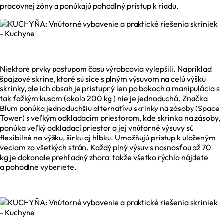
pracovnej zóny a ponúkajú pohodlný prístup k riadu.
Niektoré prvky postupom času výrobcovia vylepšili. Napríklad
špajzové skrine, ktoré sú síce s plným výsuvom na celú výšku
skrinky, ale ich obsah je prístupný len po bokoch a manipulácia s
tak ťažkým kusom (okolo 200 kg ) nie je jednoduchá. Značka
Blum ponúka jednoduchšiu alternatívu skrinky na zásoby (Space
Tower) s veľkým odkladacím priestorom, kde skrinka na zásoby,
ponúka veľký odkladací priestor a jej vnútorné výsuvy sú
flexibilné na výšku, šírku aj hĺbku. Umožňujú prístup k uloženým
veciam zo všetkých strán. Každý plný výsuv s nosnosťou až 70
kg je dokonale prehľadný zhora, takže všetko rýchlo nájdete
a pohodlne vyberiete.