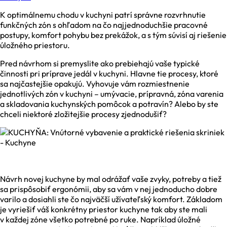
K optimálnemu chodu v kuchyni patrí správne rozvrhnutie
funkčných zón s ohľadom na čo najjednoduchšie pracovné
postupy, komfort pohybu bez prekážok, a s tým súvisí aj riešenie
úložného priestoru.
Pred návrhom si premyslite ako prebiehajú vaše typické
činnosti pri príprave jedál v kuchyni. Hlavne tie procesy, ktoré
sa najčastejšie opakujú. Vyhovuje vám rozmiestnenie
jednotlivých zón v kuchyni – umývacie, prípravná, zóna varenia
a skladovania kuchynských pomôcok a potravín? Alebo by ste
chceli niektoré zložitejšie procesy zjednodušiť?
Návrh novej kuchyne by mal odrážať vaše zvyky, potreby a tiež
sa prispôsobiť ergonómii, aby sa vám v nej jednoducho dobre
varilo a dosiahli ste čo najväčší užívateľský komfort. Základom
je vyriešiť váš konkrétny priestor kuchyne tak aby ste mali
v každej zóne všetko potrebné po ruke. Napríklad úložné