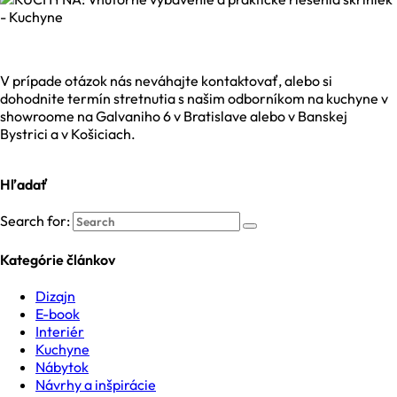
V prípade otázok nás neváhajte kontaktovať, alebo si
dohodnite termín stretnutia s našim odborníkom na kuchyne v
showroome na Galvaniho 6 v Bratislave alebo v Banskej
Bystrici a v Košiciach.
Hľadať
Search for:
Kategórie článkov
Dizajn
E-book
Interiér
Kuchyne
Nábytok
Návrhy a inšpirácie