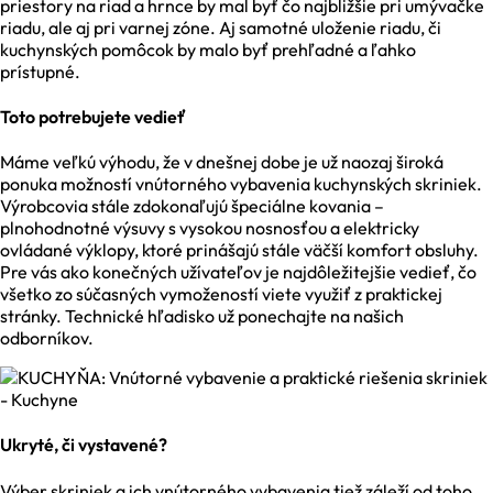
priestory na riad a hrnce by mal byť čo najbližšie pri umývačke
riadu, ale aj pri varnej zóne. Aj samotné uloženie riadu, či
kuchynských pomôcok by malo byť prehľadné a ľahko
prístupné.
Toto potrebujete vedieť
Máme veľkú výhodu, že v dnešnej dobe je už naozaj široká
ponuka možností vnútorného vybavenia kuchynských skriniek.
Výrobcovia stále zdokonaľujú špeciálne kovania –
plnohodnotné výsuvy s vysokou nosnosťou a elektricky
ovládané výklopy, ktoré prinášajú stále väčší komfort obsluhy.
Pre vás ako konečných užívateľov je najdôležitejšie vedieť, čo
všetko zo súčasných vymožeností viete využiť z praktickej
stránky. Technické hľadisko už ponechajte na našich
odborníkov.
Ukryté, či vystavené?
Výber skriniek a ich vnútorného vybavenia tiež záleží od toho