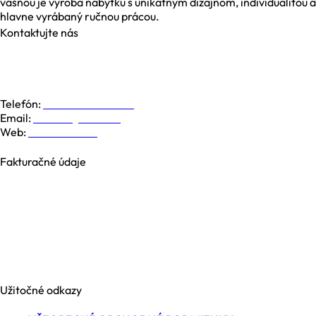
vášňou je výroba nábytku s unikátnym dizajnom, individualitou a
hlavne vyrábaný ručnou prácou.
Kontaktujte nás
Galvaniho 6, 821 04 Bratislava
Dolná 19, 974 01 Banská Bystrica
Južná Trieda 48, 040 01 Košice
Telefón:
+421 948 779 000
Email:
kontakt@nesia.sk
Web:
www.nesia.sk
Fakturačné údaje
NESIA trade s.r.o.
Brezová 2826/4B
969 01 Banská Štiavnica
Slovenská republika
IČO: 35740990
IČ DPH: SK2021371539
Užitočné odkazy