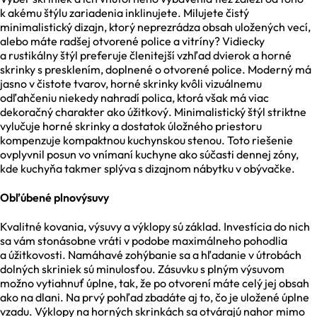
k akému štýlu zariadenia inklinujete. Milujete čistý
minimalistický dizajn, ktorý neprezrádza obsah uložených vecí,
alebo máte radšej otvorené police a vitríny? Vidiecky
a rustikálny štýl preferuje členitejší vzhľad dvierok a horné
skrinky s presklením, doplnené o otvorené police. Moderný má
jasno v čistote tvarov, horné skrinky kvôli vizuálnemu
odľahčeniu niekedy nahradí polica, ktorá však má viac
dekoračný charakter ako úžitkový. Minimalistický štýl striktne
vylučuje horné skrinky a dostatok úložného priestoru
kompenzuje kompaktnou kuchynskou stenou. Toto riešenie
ovplyvnil posun vo vnímaní kuchyne ako súčasti dennej zóny,
kde kuchyňa takmer splýva s dizajnom nábytku v obývačke.
Obľúbené plnovýsuvy
Kvalitné kovania, výsuvy a výklopy sú základ. Investícia do nich
sa vám stonásobne vráti v podobe maximálneho pohodlia
a úžitkovosti. Namáhavé zohýbanie sa a hľadanie v útrobách
dolných skriniek sú minulosťou. Zásuvku s plným výsuvom
možno vytiahnuť úplne, tak, že po otvorení máte celý jej obsah
ako na dlani. Na prvý pohľad zbadáte aj to, čo je uložené úplne
vzadu. Výklopy na horných skrinkách sa otvárajú nahor mimo