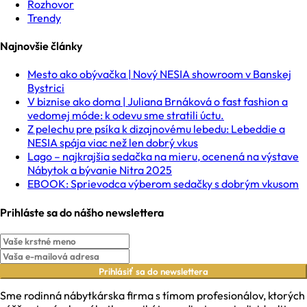
Rozhovor
Trendy
Najnovšie články
Mesto ako obývačka | Nový NESIA showroom v Banskej
Bystrici
V biznise ako doma | Juliana Brnáková o fast fashion a
vedomej móde: k odevu sme stratili úctu.
Z pelechu pre psíka k dizajnovému lebedu: Lebeddie a
NESIA spája viac než len dobrý vkus
Lago – najkrajšia sedačka na mieru, ocenená na výstave
Nábytok a bývanie Nitra 2025
EBOOK: Sprievodca výberom sedačky s dobrým vkusom
Prihláste sa do nášho newslettera
Prihlásiť sa do newslettera
Sme rodinná nábytkárska firma s tímom profesionálov, ktorých