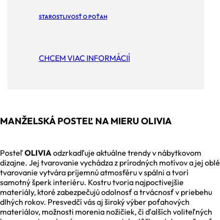
STAROSTLIVOSŤ O POŤAH
CHCEM VIAC INFORMÁCIÍ
MANŽELSKÁ POSTEĽ NA MIERU OLIVIA
Posteľ
OLIVIA
odzrkadľuje aktuálne trendy v nábytkovom
dizajne. Jej tvarovanie vychádza z prírodných motívov a jej oblé
tvarovanie vytvára príjemnú atmosféru v spálni a tvorí
samotný šperk interiéru. Kostru tvoria najpoctivejšie
materiály, ktoré zabezpečujú odolnosť a trvácnosť v priebehu
dlhých rokov. Presvedčí vás aj široký výber poťahových
materiálov, možnosti morenia nožičiek, či ďalších voliteľných