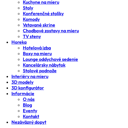
Kuchyne na mieru
Stoly
Konferenčné stolíky
Komody
Vstavané skrine
Chodbové zostavy na mieru
TV steny
Horeka
Hotelová izba
Boxy na mieru
Lounge oddychové sedenie
Kancelársky nábytok
Stolové podnože
Interiéry na mieru
3D modely
3D konfigurátor
Informácie
O nás
Blog
Eventy
Kontakt
Nezáväzný dopyt