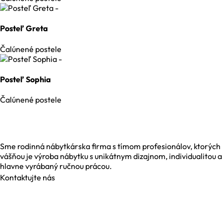
Posteľ Greta
Čalúnené postele
Posteľ Sophia
Čalúnené postele
Sme rodinná nábytkárska firma s tímom profesionálov, ktorých
vášňou je výroba nábytku s unikátnym dizajnom, individualitou a
hlavne vyrábaný ručnou prácou.
Kontaktujte nás
Galvaniho 6, 821 04 Bratislava
Dolná 19, 974 01 Banská Bystrica
Južná Trieda 48, 040 01 Košice