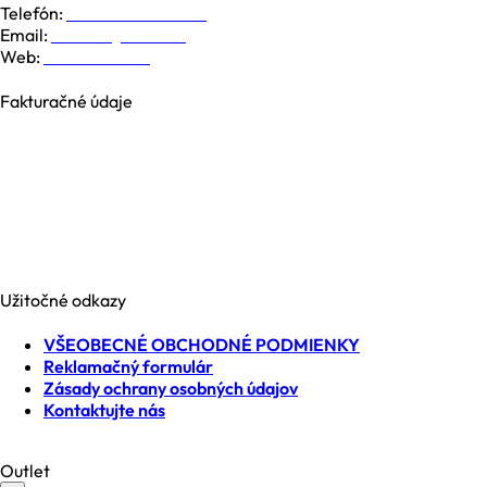
Telefón:
+421 948 779 000
Email:
kontakt@nesia.sk
Web:
www.nesia.sk
Fakturačné údaje
NESIA trade s.r.o.
Brezová 2826/4B
969 01 Banská Štiavnica
Slovenská republika
IČO: 35740990
IČ DPH: SK2021371539
Užitočné odkazy
VŠEOBECNÉ OBCHODNÉ PODMIENKY
Reklamačný formulár
Zásady ochrany osobných údajov
Kontaktujte nás
Outlet