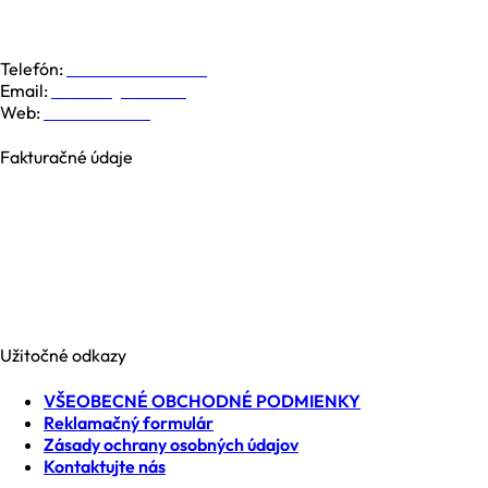
Galvaniho 6, 821 04 Bratislava
Dolná 19, 974 01 Banská Bystrica
Južná Trieda 48, 040 01 Košice
Telefón:
+421 948 779 000
Email:
kontakt@nesia.sk
Web:
www.nesia.sk
Fakturačné údaje
NESIA trade s.r.o.
Brezová 2826/4B
969 01 Banská Štiavnica
Slovenská republika
IČO: 35740990
IČ DPH: SK2021371539
Užitočné odkazy
VŠEOBECNÉ OBCHODNÉ PODMIENKY
Reklamačný formulár
Zásady ochrany osobných údajov
Kontaktujte nás