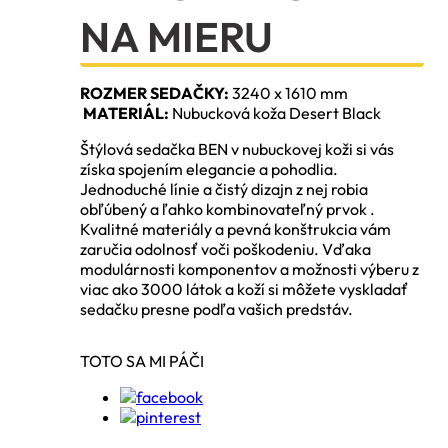
NA MIERU
ROZMER SEDAČKY:
3240 x 1610 mm
MATERIÁL:
Nubucková koža Desert Black
Štýlová sedačka BEN v nubuckovej koži si vás
získa spojením elegancie a pohodlia.
Jednoduché línie a čistý dizajn z nej robia
obľúbený a ľahko kombinovateľný prvok .
Kvalitné materiály a pevná konštrukcia vám
zaručia odolnosť voči poškodeniu. Vďaka
modulárnosti komponentov a možnosti výberu z
viac ako 3000 látok a koží si môžete vyskladať
sedačku presne podľa vašich predstáv.
TOTO SA MI PÁČI