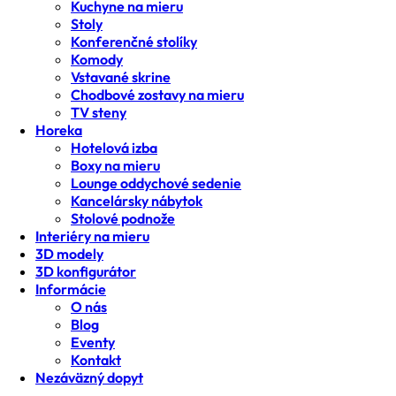
Kuchyne na mieru
Stoly
Konferenčné stolíky
Komody
Vstavané skrine
Chodbové zostavy na mieru
TV steny
Horeka
Hotelová izba
Boxy na mieru
Lounge oddychové sedenie
Kancelársky nábytok
Stolové podnože
Interiéry na mieru
3D modely
3D konfigurátor
Informácie
O nás
Blog
Eventy
Kontakt
Nezáväzný dopyt