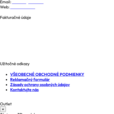
Email:
kontakt@nesia.sk
Web:
www.nesia.sk
Fakturačné údaje
NESIA trade s.r.o.
Brezová 2826/4B
969 01 Banská Štiavnica
Slovenská republika
IČO: 35740990
IČ DPH: SK2021371539
Užitočné odkazy
VŠEOBECNÉ OBCHODNÉ PODMIENKY
Reklamačný formulár
Zásady ochrany osobných údajov
Kontaktujte nás
Outlet
×