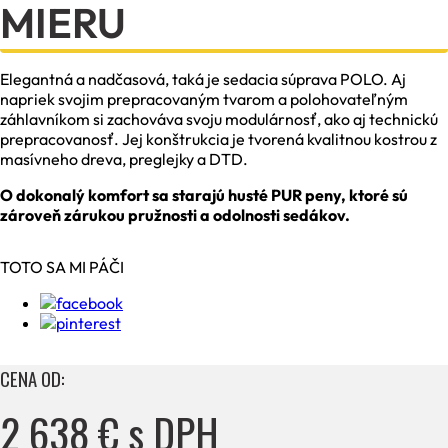
MIERU
Elegantná a nadčasová, taká je sedacia súprava POLO. Aj
napriek svojim prepracovaným tvarom a polohovateľným
záhlavníkom si zachováva svoju modulárnosť, ako aj technickú
prepracovanosť. Jej konštrukcia je tvorená kvalitnou kostrou z
masívneho dreva, preglejky a DTD.
O dokonalý komfort sa starajú husté PUR peny, ktoré sú
zároveň zárukou pružnosti a odolnosti sedákov.
TOTO SA MI PÁČI
CENA OD:
2 638 € s DPH