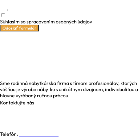
Súhlasím so spracovaním osobných údajov
Odoslať formulár
Sme rodinná nábytkárska firma s tímom profesionálov, ktorých
vášňou je výroba nábytku s unikátnym dizajnom, individualitou a
hlavne vyrábaný ručnou prácou.
Kontaktujte nás
Galvaniho 6, 821 04 Bratislava
Dolná 19, 974 01 Banská Bystrica
Južná Trieda 48, 040 01 Košice
Telefón:
+421 948 779 000