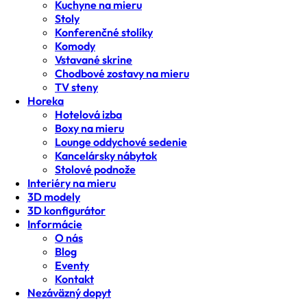
Kuchyne na mieru
Stoly
Konferenčné stolíky
Komody
Vstavané skrine
Chodbové zostavy na mieru
TV steny
Horeka
Hotelová izba
Boxy na mieru
Lounge oddychové sedenie
Kancelársky nábytok
Stolové podnože
Interiéry na mieru
3D modely
3D konfigurátor
Informácie
O nás
Blog
Eventy
Kontakt
Nezáväzný dopyt