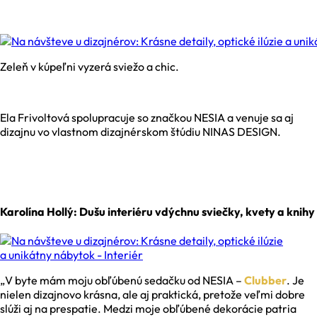
Zeleň v kúpeľni vyzerá sviežo a chic.
Ela Frivoltová spolupracuje so značkou NESIA a venuje sa aj
dizajnu vo vlastnom dizajnérskom štúdiu NINAS DESIGN.
Karolína Hollý: Dušu interiéru vdýchnu sviečky, kvety a knihy
„V byte mám moju obľúbenú sedačku od NESIA –
Clubber
. Je
nielen dizajnovo krásna, ale aj praktická, pretože veľmi dobre
slúži aj na prespatie. Medzi moje obľúbené dekorácie patria