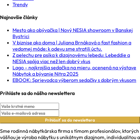
Trendy
Najnovšie články
Mesto ako obývačka | Nový NESIA showroom v Banskej
Bystrici
V biznise ako doma | Juliana Brnáková o fast fashion a
vedomej móde: k odevu sme stratili úctu.
Z pelechu pre psíka k dizajnovému lebedu: Lebeddie a
NESIA spája viac než len dobrý vkus
Lago – najkrajšia sedačka na mieru, ocenená na výstave
Nábytok a bývanie Nitra 2025
EBOOK: Sprievodca výberom sedačky s dobrým vkusom
Prihláste sa do nášho newslettera
Prihlásiť sa do newslettera
Sme rodinná nábytkárska firma s tímom profesionálov, ktorých
vášňou je výroba nábytku s unikátnym dizajnom, individualitou a