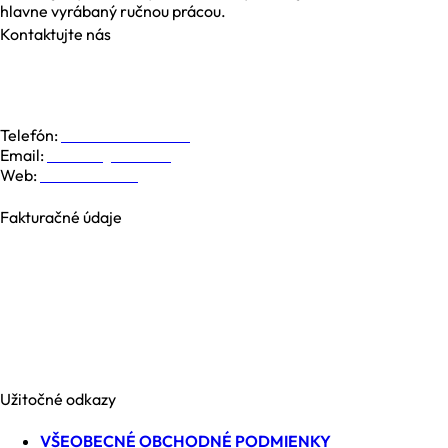
hlavne vyrábaný ručnou prácou.
Kontaktujte nás
Galvaniho 6, 821 04 Bratislava
Dolná 19, 974 01 Banská Bystrica
Južná Trieda 48, 040 01 Košice
Telefón:
+421 948 779 000
Email:
kontakt@nesia.sk
Web:
www.nesia.sk
Fakturačné údaje
NESIA trade s.r.o.
Brezová 2826/4B
969 01 Banská Štiavnica
Slovenská republika
IČO: 35740990
IČ DPH: SK2021371539
Užitočné odkazy
VŠEOBECNÉ OBCHODNÉ PODMIENKY