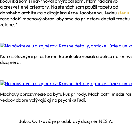
kocúrika som si navrhoval a vyrábal sám. Mám rád drevo
a presvetlené priestory. Na stenách som použil tapetu od
dánskeho architekta a dizajnéra Arne Jacobsena. Jednu
stenu
zase zdobí machový obraz, aby sme do priestoru dostali trochu
zelene.“
Kútik s úložnými priestormi. Rebrík ako vešiak a polica na knihy 
dizajnéra.
Machový obraz vnesie do bytu kus prírody. Mach patrí medzi rast
vedcov dobre vplývajú aj na psychiku ľudí.
Jakub Cvitkovič je produktový dizajnér NESIA.