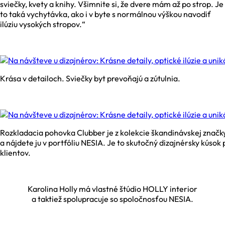
sviečky, kvety a knihy. Všimnite si, že dvere mám až po strop. Je
to taká vychytávka, ako i v byte s normálnou výškou navodiť
ilúziu vysokých stropov.“
Krása v detailoch. Sviečky byt prevoňajú a zútulnia.
Rozkladacia pohovka Clubber je z kolekcie škandinávskej zna
a nájdete ju v portfóliu NESIA. Je to skutočný dizajnérsky kúsok
klientov.
Karolina Holly má vlastné štúdio HOLLY interior
a taktiež spolupracuje so spoločnosťou NESIA.