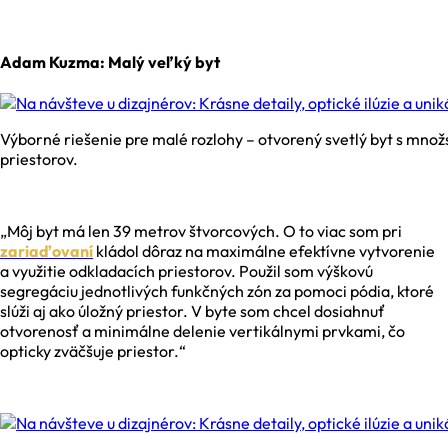
Adam Kuzma: Malý veľký byt
Výborné riešenie pre malé rozlohy – otvorený svetlý byt s mno
priestorov.
„Môj byt má len 39 metrov štvorcových. O to viac som pri
zariaďovaní
kládol dôraz na maximálne efektívne vytvorenie
a využitie odkladacích priestorov. Použil som výškovú
segregáciu jednotlivých funkčných zón za pomoci pódia, ktoré
slúži aj ako úložný priestor. V byte som chcel dosiahnuť
otvorenosť a minimálne delenie vertikálnymi prvkami, čo
opticky zväčšuje priestor.“