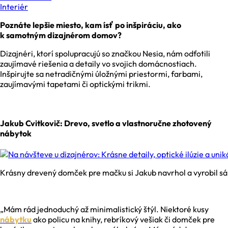
Interiér
Poznáte lepšie miesto, kam ísť po inšpiráciu, ako
k samotným dizajnérom domov?
Dizajnéri, ktorí spolupracujú so značkou Nesia, nám odfotili
zaujímavé riešenia a detaily vo svojich domácnostiach.
Inšpirujte sa netradičnými úložnými priestormi, farbami,
zaujímavými tapetami či optickými trikmi.
Jakub Cvitkovič: Drevo, svetlo a vlastnoručne zhotovený
nábytok
Krásny drevený domček pre mačku si Jakub navrhol a vyrobil s
„Mám rád jednoduchý až minimalistický štýl. Niektoré kusy
nábytku
ako policu na knihy, rebríkový vešiak či domček pre