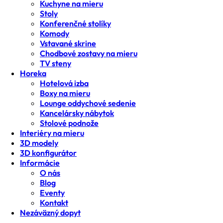
Kuchyne na mieru
Stoly
Konferenčné stolíky
Komody
Vstavané skrine
Chodbové zostavy na mieru
TV steny
Horeka
Hotelová izba
Boxy na mieru
Lounge oddychové sedenie
Kancelársky nábytok
Stolové podnože
Interiéry na mieru
3D modely
3D konfigurátor
Informácie
O nás
Blog
Eventy
Kontakt
Nezáväzný dopyt