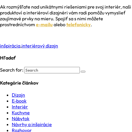
Ak rozmýšľate nad unikátnymi riešeniami pre svoj interiér, naši
produktoví a interiéroví dizajnéri vám radi pomôžu vymyslieť
zaujímavé prvky na mieru. Spojiť sa s nimi môžete
prostredníctvom
e-mailu
alebo
telefonicky
.
inšpirácia
,
interiérový dizajn
Hľadať
Search for:
Kategórie článkov
Dizajn
E-book
Interiér
Kuchyne
Nábytok
Návrhy a inšpirácie
Rozhovor